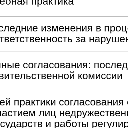
ебная практика
следние изменения в про
ответственность за наруше
нные согласования: после
авительственной комиссии
ей практики согласования 
участием лиц недружестве
осударств и работы регули