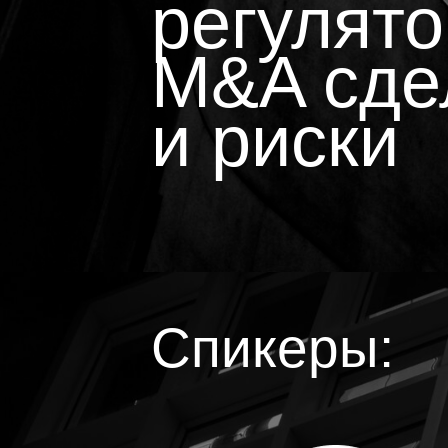
регулят
M&A сде
и риски
Спикеры: