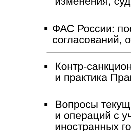
изменения, суд
ФАС России: по
согласований, 
Контр‑санкцио
и практика Пр
Вопросы текущ
и операций с 
иностранных г