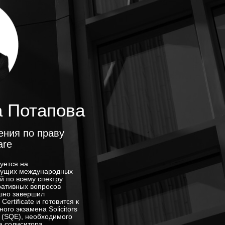
а Потапова
ения по праву
are
уется на
дущих международных
й по всему спектру
ративных вопросов
шно завершил
ertificate и готовится к
ого экзамена Solicitors
n (SQE), необходимого
а солиситора