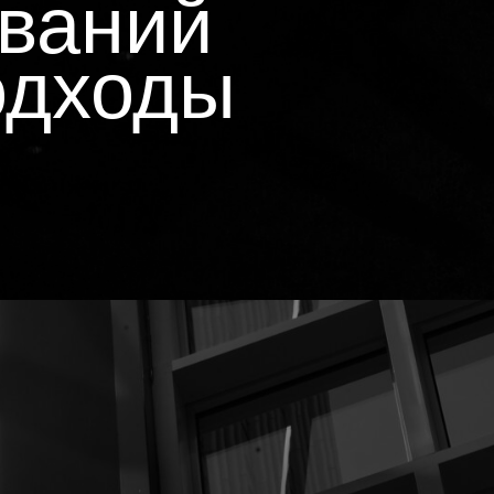
ований
одходы