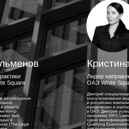
ульменов
Кристин
рактики
Лидер направл
te Square
ОАЭ White Squ
Дмитрий специализир
ым регуляторным
консультировании ве
ольное
и российских компани
 в области
юридических и корпо
же контр-
в ОАЭ. Дмитрий успе
замат был
программу DIFC Laws C
дных и
сдаче квалификационн
нгах (The Legal
Qualifying Examinatio
фере
для получения статус