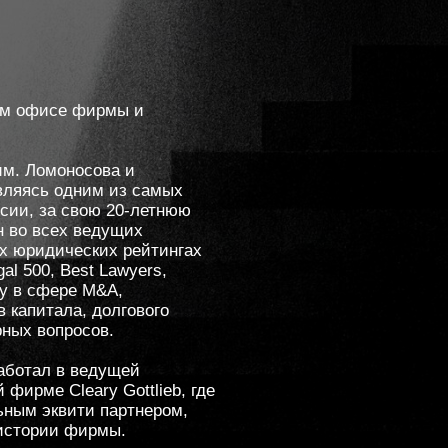
ом офисе фирмы и
им. Ломоносова и
вляясь одним из самых
сии, за свою 20-летнюю
н во всех ведущих
х юридических рейтингах
al 500, Best Lawyers,
ту в сфере M&A,
в капитала, долгового
ных вопросов.
 работал в ведущей
фирме Cleary Gottlieb, где
ьным эквити партнером,
истории фирмы.