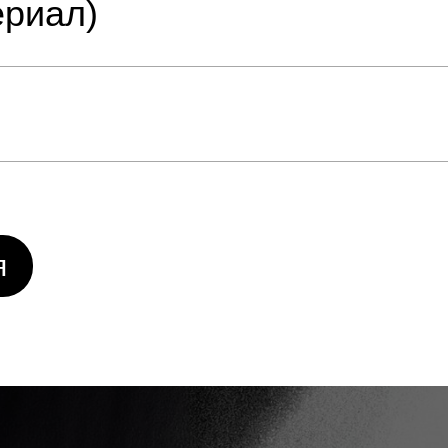
ериал)
я