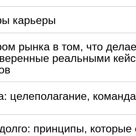
ры карьеры
ром рынка в том, что дела
оверенные реальными кей
ов
: целеполагание, команда,
долго: принципы, которые