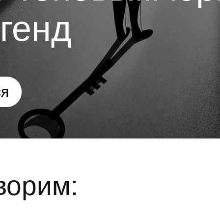
генд
ся
ворим: